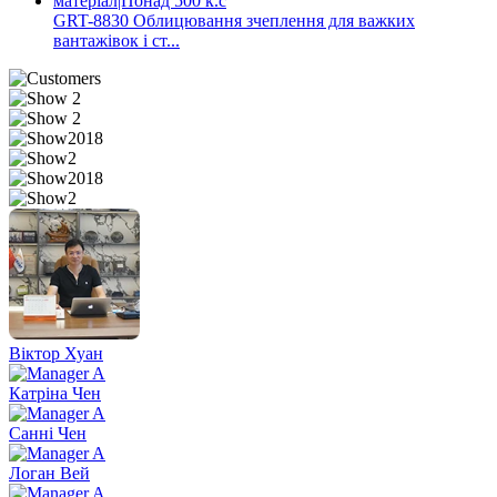
GRT-8830 Облицювання зчеплення для важких
вантажівок і ст...
Віктор Хуан
Катріна Чен
Санні Чен
Логан Вей