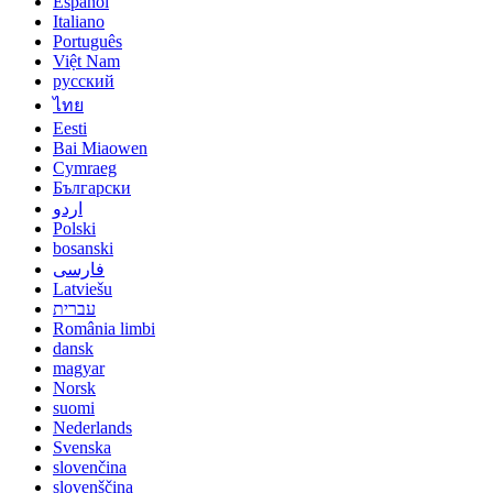
Español
Italiano
Português
Việt Nam
русский
ไทย
Eesti
Bai Miaowen
Cymraeg
Български
اردو
Polski
bosanski
فارسی
Latviešu
עברית
România limbi
dansk
magyar
Norsk
suomi
Nederlands
Svenska
slovenčina
slovenščina