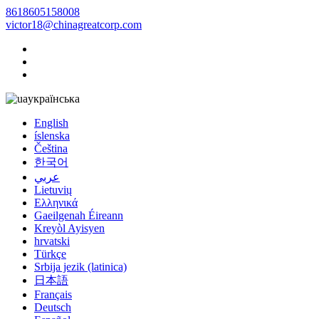
8618605158008
victor18@chinagreatcorp.com
українська
English
íslenska
Čeština
한국어
عربي
Lietuvių
Ελληνικά
Gaeilgenah Éireann
Kreyòl Ayisyen
hrvatski
Türkçe
Srbija jezik (latinica)
日本語
Français
Deutsch